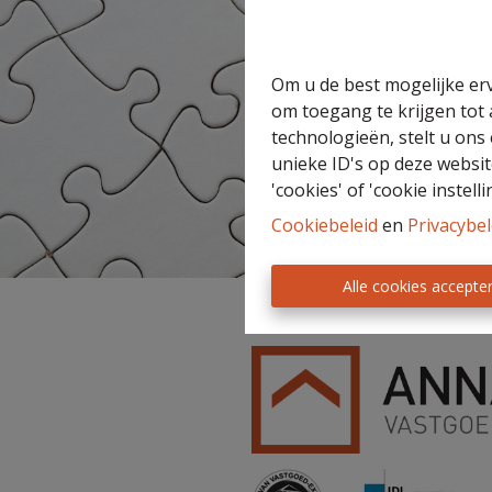
Om u de best mogelijke erv
om toegang te krijgen tot
technologieën, stelt u ons
Eigenaarslogin
Nieuws
Gratis
Zoekopdracht
unieke ID's op deze websit
schatting
'cookies' of 'cookie instelli
Cookiebeleid
en
Privacybel
Alle cookies accepte