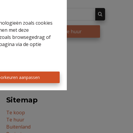
hnologieën zoals cookies
mmen met deze
op
Te huur
s zoals browsegedrag of
pagina via de optie
orkeuren aanpassen
Sitemap
Te koop
Te huur
Buitenland