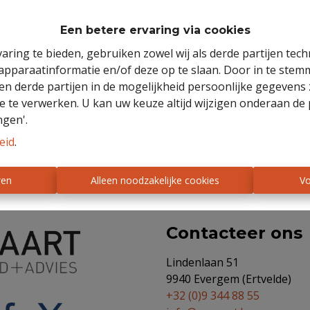
Een betere ervaring via cookies
aring te bieden, gebruiken zowel wij als derde partijen tec
 apparaatinformatie en/of deze op te slaan. Door in te ste
Te ko
 en derde partijen in de mogelijkheid persoonlijke gegeven
e te verwerken. U kan uw keuze altijd wijzigen onderaan de 
ngen'.
eid
.
ren
Alleen noodzakelijke cookies
Vo
Contacteer ons
Lindenlaan 51
9940 Evergem (Ertvelde)
+32 (0)9 344 88 55