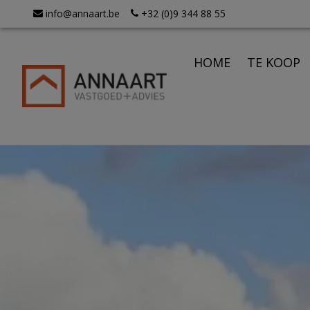
Navigated to Annaart Vastgoed - Uw betrouwbare partner 
info@annaart.be
+32 (0)9 344 88 55
HOME
TE KOOP