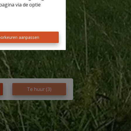
pagina via de optie
orkeuren aanpassen
Te huur
(3)