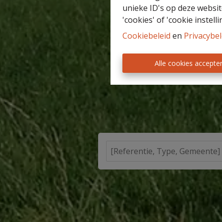
unieke ID's op deze websit
'cookies' of 'cookie instelli
Cookiebeleid
en
Privacybel
Alle cookies accepte