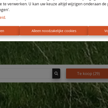
e te verwerken. U kan uw keuze altijd wijzigen onderaan de 
ngen'.
eid
.
ren
Alleen noodzakelijke cookies
Vo
Te koop
(29)