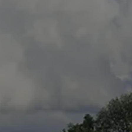
Eigenaarslogin
Nieuws
Gratis
Zoekopdracht
schatting