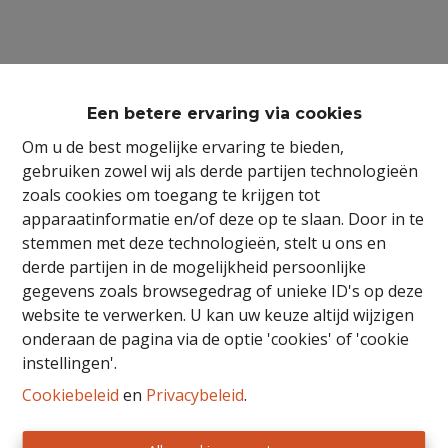
Een betere ervaring via cookies
Om u de best mogelijke ervaring te bieden,
gebruiken zowel wij als derde partijen technologieën
zoals cookies om toegang te krijgen tot
apparaatinformatie en/of deze op te slaan. Door in te
stemmen met deze technologieën, stelt u ons en
derde partijen in de mogelijkheid persoonlijke
gegevens zoals browsegedrag of unieke ID's op deze
website te verwerken. U kan uw keuze altijd wijzigen
onderaan de pagina via de optie 'cookies' of 'cookie
BIV nr 503319 - Toezichthoudende autoriteit:
instellingen'.
Beroepsinstituut van Vastgoedmakelaars,
Cookiebeleid
en
Privacybeleid
.
Luxemburgstraat 16 B te 1000 Brussel.
Onderworpen aan de
deontologische code van het