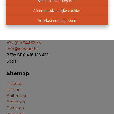
BIV
.
Alle cookies accepteren
Privacy statement
-
Disclaimer
Alleen noodzakelijke cookies
Contacteer ons
Voorkeuren aanpassen
Lindenlaan 51
9940 Evergem (Ertvelde)
+32 (0)9 344 88 55
info@annaart.be
BTW BE 0 466.188.433
Social:
Sitemap
Te koop
Te huur
Buitenland
Projecten
Diensten