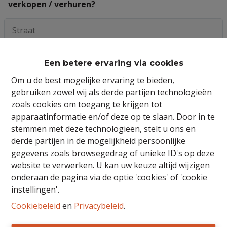
verkopen / verhuren?
Een betere ervaring via cookies
Om u de best mogelijke ervaring te bieden,
gebruiken zowel wij als derde partijen technologieën
zoals cookies om toegang te krijgen tot
apparaatinformatie en/of deze op te slaan. Door in te
stemmen met deze technologieën, stelt u ons en
derde partijen in de mogelijkheid persoonlijke
gegevens zoals browsegedrag of unieke ID's op deze
website te verwerken. U kan uw keuze altijd wijzigen
onderaan de pagina via de optie 'cookies' of 'cookie
Ik wens op de hoogte te blijven van het aanbod.
instellingen'.
Door dit formulier te verzenden, verklaart u zich
Cookiebeleid
en
Privacybeleid
.
akkoord met ons
privacy statement