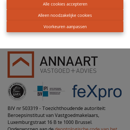
Alle cookies accepteren
Verzenden
Alleen noodzakelijke cookies
Voorkeuren aanpassen
BIV nr 503319 - Toezichthoudende autoriteit:
Beroepsinstituut van Vastgoedmakelaars,
Luxemburgstraat 16 B te 1000 Brussel.
Onderworpen aan de
deontologische code van het