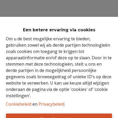
Een betere ervaring via cookies
Om u de best mogelijke ervaring te bieden,
gebruiken zowel wij als derde partijen technologieën
zoals cookies om toegang te krijgen tot
apparaatinformatie en/of deze op te slaan. Door in te
stemmen met deze technologieën, stelt u ons en
derde partijen in de mogelijkheid persoonlijke
gegevens zoals browsegedrag of unieke ID's op deze
website te verwerken. U kan uw keuze altijd wijzigen
onderaan de pagina via de optie 'cookies' of 'cookie
BIV nr 503319 - Toezichthoudende autoriteit:
instellingen'.
Beroepsinstituut van Vastgoedmakelaars,
Cookiebeleid
en
Privacybeleid
.
Luxemburgstraat 16 B te 1000 Brussel.
Onderworpen aan de
deontologische code van het