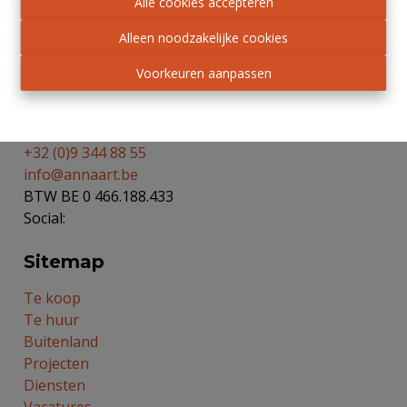
BIV
.
Alle cookies accepteren
Privacy statement
-
Disclaimer
Alleen noodzakelijke cookies
Contacteer ons
Voorkeuren aanpassen
Lindenlaan 51
9940 Evergem (Ertvelde)
+32 (0)9 344 88 55
info@annaart.be
BTW BE 0 466.188.433
Social:
Sitemap
Te koop
Te huur
Buitenland
Projecten
Diensten