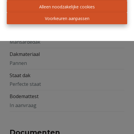
Alleen noodzakelijke cookies
Oriëntatie achtergevel
Voorkeuren aanpassen
West
Type dak
Mansardedak
Dakmateriaal
Pannen
Staat dak
Perfecte staat
Bodemattest
In aanvraag
Documenten