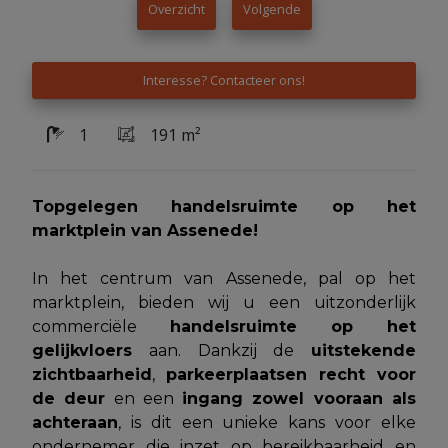
Overzicht
Volgende
Interesse? Contacteer ons!
1
191 m²
Topgelegen handelsruimte op het
marktplein van Assenede!
In het centrum van Assenede, pal op het
marktplein, bieden wij u een uitzonderlijk
commerciële
handelsruimte op het
gelijkvloers
aan. Dankzij de
uitstekende
zichtbaarheid
,
parkeerplaatsen recht voor
de deur
en een
ingang zowel vooraan als
achteraan
, is dit een unieke kans voor elke
ondernemer die inzet op bereikbaarheid en