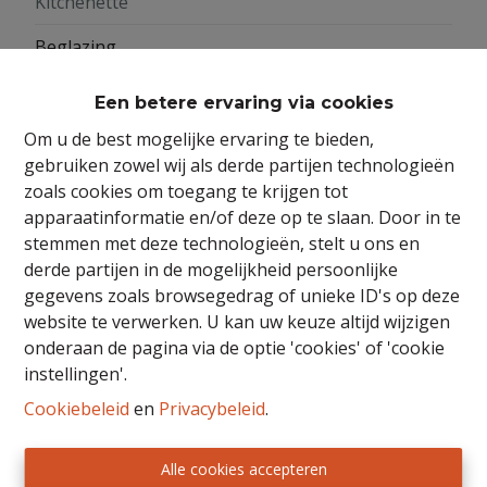
Kitchenette
Beglazing
Dubbel
Een betere ervaring via cookies
Raamkozijn
Om u de best mogelijke ervaring te bieden,
Aluminium
gebruiken zowel wij als derde partijen technologieën
zoals cookies om toegang te krijgen tot
apparaatinformatie en/of deze op te slaan. Door in te
stemmen met deze technologieën, stelt u ons en
Bebouwing
derde partijen in de mogelijkheid persoonlijke
gegevens zoals browsegedrag of unieke ID's op deze
Bebouwing
website te verwerken. U kan uw keuze altijd wijzigen
Gesloten
onderaan de pagina via de optie 'cookies' of 'cookie
instellingen'.
Bouwjaar
Cookiebeleid
en
Privacybeleid
.
2007
Staat
Alle cookies accepteren
Instapklaar