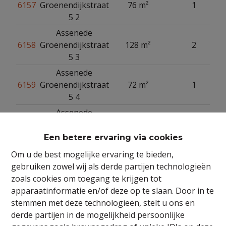
6157
Groenendijkstraat
76 m²
1
5 2
Assenede
6158
Groenendijkstraat
128 m²
2
5 3
Assenede
6159
Groenendijkstraat
72 m²
1
5 4
Assenede
6164
Groenendijkstraat
16 m²
5
Een betere ervaring via cookies
Assenede
Om u de best mogelijke ervaring te bieden,
6617
Groenendijkstraat
97 m²
2
gebruiken zowel wij als derde partijen technologieën
5
zoals cookies om toegang te krijgen tot
apparaatinformatie en/of deze op te slaan. Door in te
stemmen met deze technologieën, stelt u ons en
derde partijen in de mogelijkheid persoonlijke