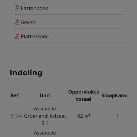
Lastenboek
Gevels
PlatteGrond
Indeling
Oppervlakte
Ref
Unit
Slaapkamers
totaal
Assenede
6154
Groenendijkstraat
62 m²
1
5 1
Assenede