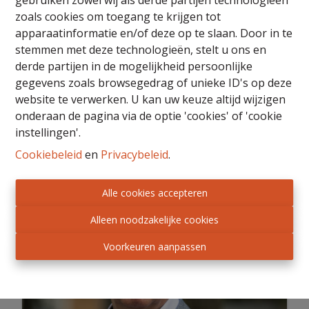
gebruiken zowel wij als derde partijen technologieën
ZELZATE
zoals cookies om toegang te krijgen tot
11378
KERKSTRAAT
79 m²
2
apparaatinformatie en/of deze op te slaan. Door in te
opti
53 02 01
stemmen met deze technologieën, stelt u ons en
ZELZATE
derde partijen in de mogelijkheid persoonlijke
11379
KERKSTRAAT
68 m²
1
gegevens zoals browsegedrag of unieke ID's op deze
53 02 02
website te verwerken. U kan uw keuze altijd wijzigen
onderaan de pagina via de optie 'cookies' of 'cookie
instellingen'.
Cookiebeleid
en
Privacybeleid
.
Alle cookies accepteren
Alleen noodzakelijke cookies
Voorkeuren aanpassen