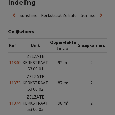
Indeling
Sunshine - Kerkstraat Zelzate
Sunrise - Victor 
Gelijkvloers
Oppervlakte
Ref
Unit
Slaapkamers
totaal
ZELZATE
11340
KERKSTRAAT
92 m²
2
53 00 01
ZELZATE
11373
KERKSTRAAT
87 m²
2
53 00 02
ZELZATE
11374
KERKSTRAAT
98 m²
2
opti
53 00 03