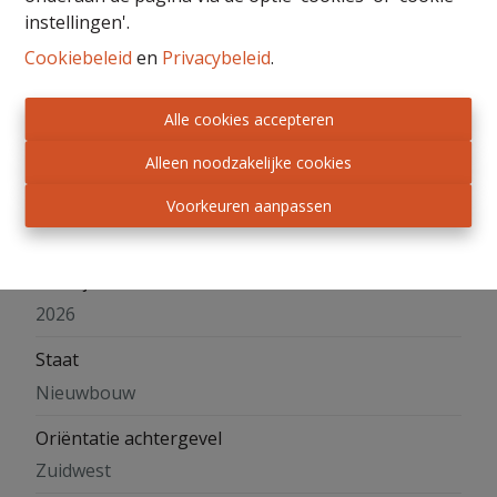
instellingen'.
Raamkozijn
PVC
Cookiebeleid
en
Privacybeleid
.
Alle cookies accepteren
Bebouwing
Alleen noodzakelijke cookies
Bebouwing
Voorkeuren aanpassen
Niet meegedeeld
Bouwjaar
2026
Staat
Nieuwbouw
Oriëntatie achtergevel
Zuidwest