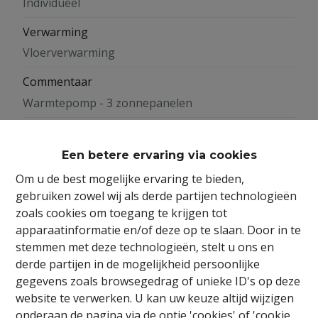
Individueel
Verwarming
Vloerverwarming
Commentaar
Warmtepomp - 3 zonnepanelen
Lift
Ja
Een betere ervaring via cookies
Om u de best mogelijke ervaring te bieden,
Keuken
gebruiken zowel wij als derde partijen technologieën
Open keuken
zoals cookies om toegang te krijgen tot
apparaatinformatie en/of deze op te slaan. Door in te
Commentaar
stemmen met deze technologieën, stelt u ons en
Vrije keuze binnen budget
derde partijen in de mogelijkheid persoonlijke
gegevens zoals browsegedrag of unieke ID's op deze
Beglazing
website te verwerken. U kan uw keuze altijd wijzigen
Superisolerend
onderaan de pagina via de optie 'cookies' of 'cookie