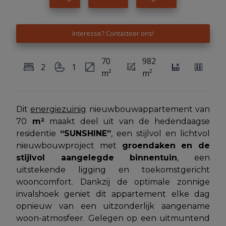
Interesse? Contacteer ons!
70
982
2
1
m²
m²
Dit
energiezuinig
nieuwbouwappartement van
70
m²
maakt deel uit van de hedendaagse
residentie
“SUNSHINE”
, een stijlvol en lichtvol
nieuwbouwproject met
groendaken en de
stijlvol aangelegde binnentuin
, een
uitstekende ligging en toekomstgericht
wooncomfort. Dankzij de optimale zonnige
invalshoek geniet dit appartement elke dag
opnieuw van een uitzonderlijk aangename
woon-atmosfeer. Gelegen op een uitmuntend