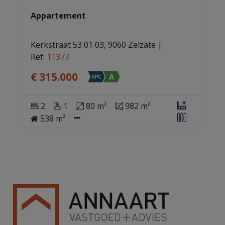
Appartement
Kerkstraat 53 01 03, 9060 Zelzate
|
Ref
: 
11377
€ 315.000
2
1
80 m²
982 m²
538 m²