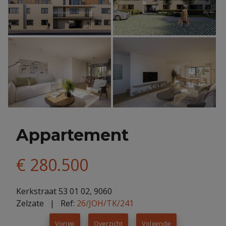
Appartement
€ 280.500
Kerkstraat 53 01 02, 9060
Zelzate
| Ref:
26/JOH/TK/241
Vorige
Overzicht
Volgende