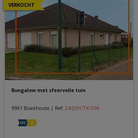
VERKOCHT
Bungalow met sfeervolle tuin
9961 Boekhoute
|
Ref
: 
24/JOH/TK/596