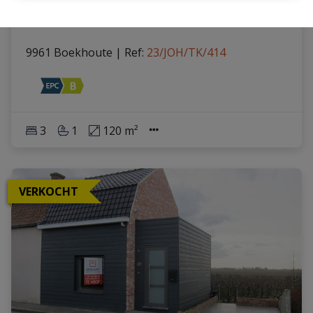
Half open bebouwing met tuin
9961 Boekhoute
|
Ref
: 
23/JOH/TK/414
3
1
120 m²
VERKOCHT