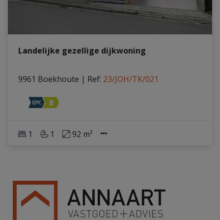
Landelijke gezellige dijkwoning
9961 Boekhoute
|
Ref
: 
23/JOH/TK/021
1
1
92 m²