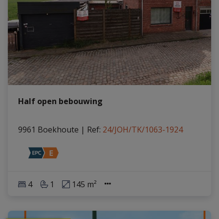
Half open bebouwing
9961 Boekhoute
|
Ref
: 
24/JOH/TK/1063-1924
4
1
145 m²