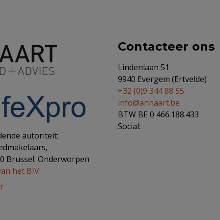
Contacteer ons
Lindenlaan 51
9940 Evergem (Ertvelde)
+32 (0)9 344 88 55
info@annaart.be
BTW BE 0 466.188.433
Social:
ende autoriteit:
oedmakelaars,
00 Brussel. Onderworpen
van het BIV
.
r