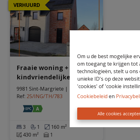
VERHUURD
Eigenaarslogin
Nieuws
Gratis
Zoekopdracht
schatting
Om u de best mogelijke erv
om toegang te krijgen tot
Fraaie woning +
technologieën, stelt u ons
kindvriendelijke tuin
unieke ID's op deze websit
'cookies' of 'cookie instelli
9981 Sint-Margriete
|
Cookiebeleid
en
Privacybel
Ref
: 
25/ING/TH/783
Alle cookies accepte
3
1
160 m²
430 m²
1