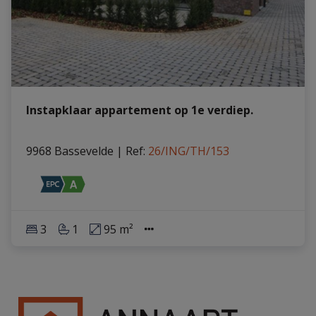
Instapklaar appartement op 1e verdiep.
9968 Bassevelde
|
Ref
: 
26/ING/TH/153
3
1
95 m²