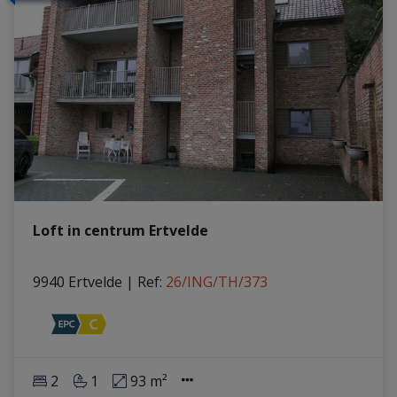
Loft in centrum Ertvelde
9940 Ertvelde
|
Ref
: 
26/ING/TH/373
2
1
93 m²