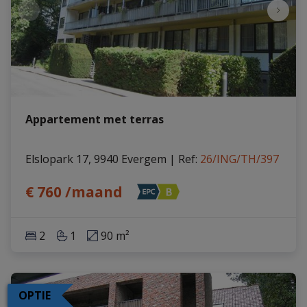
Appartement met terras
Elslopark 17, 9940 Evergem
|
Ref
: 
26/ING/TH/397
€ 760 /maand
2
1
90 m²
OPTIE