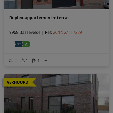
Duplex-appartement + terras
9968 Bassevelde
|
Ref
: 
26/ING/TH/229
2
1
1
VERHUURD