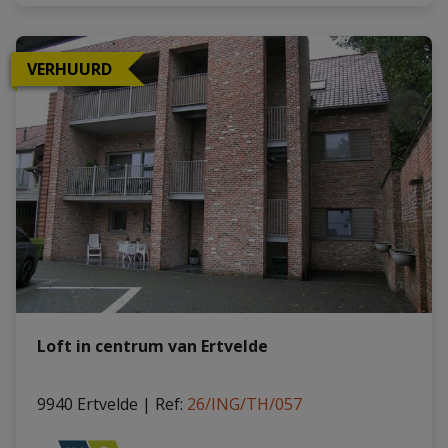
VERHUURD
Loft in centrum van Ertvelde
9940 Ertvelde
|
Ref
: 
26/ING/TH/057