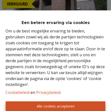
VERHUURD
Een betere ervaring via cookies
Om u de best mogelijke ervaring te bieden,
gebruiken zowel wij als derde partijen technologieën
zoals cookies om toegang te krijgen tot
apparaatinformatie en/of deze op te slaan. Door in te
stemmen met deze technologieën, stelt u ons en
derde partijen in de mogelijkheid persoonlijke
gegevens zoals browsegedrag of unieke ID's op deze
website te verwerken. U kan uw keuze altijd wijzigen
Loft in centrum van Ertvelde
onderaan de pagina via de optie 'cookies' of 'cookie
instellingen'.
9940 Ertvelde
|
Ref
: 
26/ING/TH/057
Cookiebeleid
en
Privacybeleid
.
Alle cookies accepteren