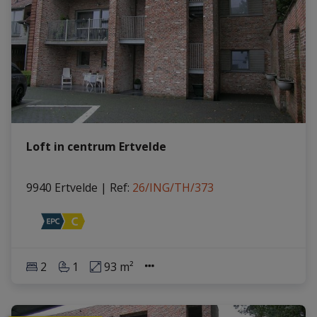
Loft in centrum Ertvelde
9940 Ertvelde
|
Ref
: 
26/ING/TH/373
2
1
93 m²