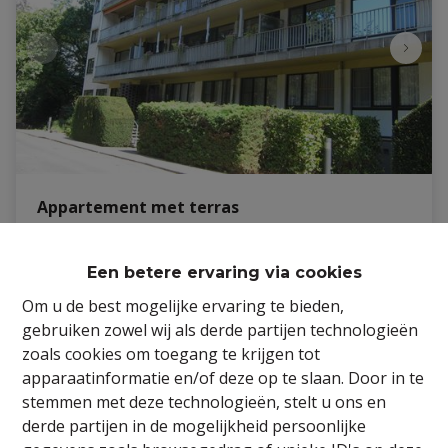
Appartement met terras
Elslopark 17, 9940 Evergem
|
Ref
: 
26/ING/TH/397
Een betere ervaring via cookies
Om u de best mogelijke ervaring te bieden,
€ 760 /maand
gebruiken zowel wij als derde partijen technologieën
zoals cookies om toegang te krijgen tot
2
1
90 m²
apparaatinformatie en/of deze op te slaan. Door in te
stemmen met deze technologieën, stelt u ons en
derde partijen in de mogelijkheid persoonlijke