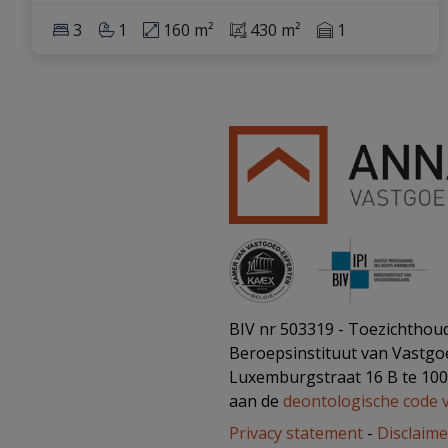
3
1
160 m²
430 m²
1
BIV nr 503319 - Toezichthoud
Beroepsinstituut van Vastg
Luxemburgstraat 16 B te 10
aan de
deontologische code 
Privacy statement
-
Disclaime