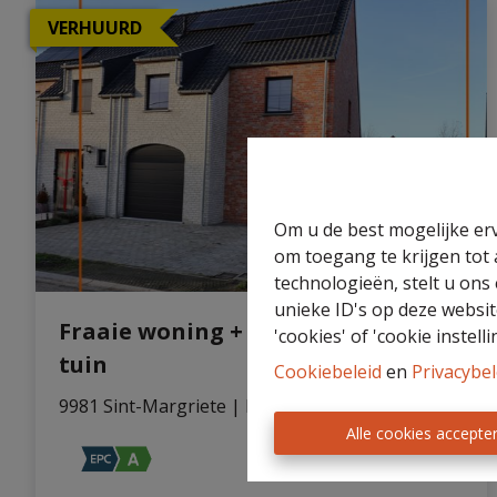
VERHUURD
Eigenaarslogin
Nieuws
Gratis
Zoekopdracht
schatting
Om u de best mogelijke erv
om toegang te krijgen tot
technologieën, stelt u ons
unieke ID's op deze websit
Fraaie woning + kindvriendelijke
'cookies' of 'cookie instelli
tuin
Cookiebeleid
en
Privacybel
9981 Sint-Margriete
|
Ref
: 
25/ING/TH/783
Alle cookies accepte