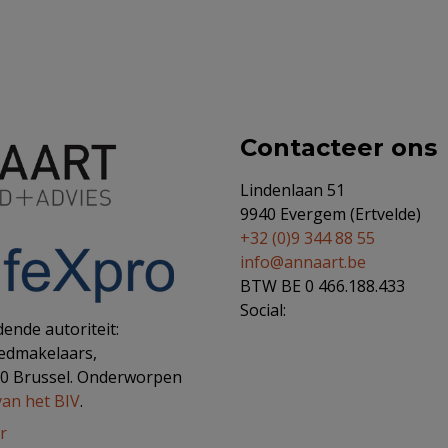
Contacteer ons
Lindenlaan 51
9940 Evergem (Ertvelde)
+32 (0)9 344 88 55
info@annaart.be
BTW BE 0 466.188.433
Social:
ende autoriteit:
oedmakelaars,
00 Brussel. Onderworpen
van het BIV
.
r