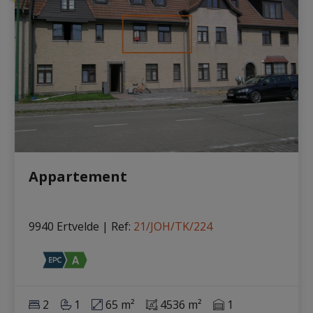
Appartement
9940 Ertvelde
|
Ref
: 
21/JOH/TK/224
2
1
65 m²
4536 m²
1