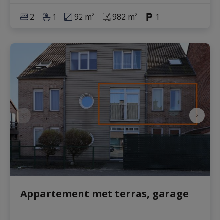
2
1
92 m²
982 m²
1
Appartement met terras, garage