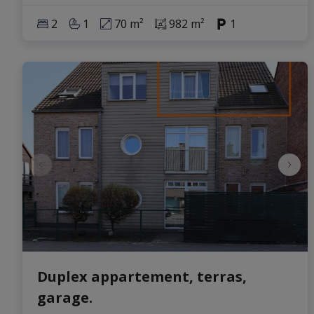
2
1
70 m²
982 m²
1
Duplex appartement, terras,
garage.