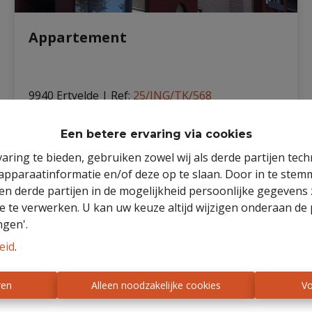
Appartement
9940 Ertvelde
|
Ref
: 
25/ING/TK/568
Een betere ervaring via cookies
aring te bieden, gebruiken zowel wij als derde partijen tec
2
1
75 m²
507 m²
1
 apparaatinformatie en/of deze op te slaan. Door in te ste
 en derde partijen in de mogelijkheid persoonlijke gegeven
e te verwerken. U kan uw keuze altijd wijzigen onderaan de 
ngen'.
VERKOCHT
eid
.
ren
Alleen noodzakelijke cookies
Vo