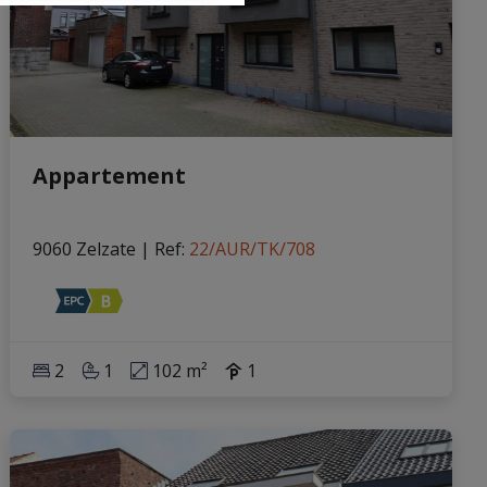
Appartement
9060 Zelzate
|
Ref
: 
22/AUR/TK/708
2
1
102 m²
1