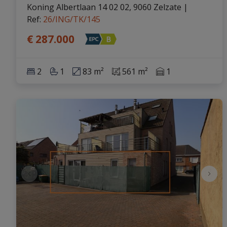
Koning Albertlaan 14 02 02, 9060 Zelzate
|
Ref
: 
26/ING/TK/145
€ 287.000
2
1
83 m²
561 m²
1