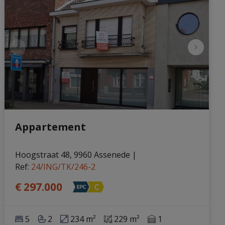
Appartement
Hoogstraat 48, 9960 Assenede
|
Ref
: 
24/ING/TK/246-2
€ 297.000
5
2
234 m²
229 m²
1