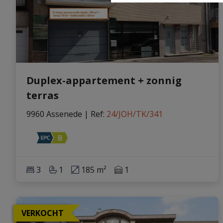
Duplex-appartement + zonnig
terras
9960 Assenede
|
Ref
: 
24/JOH/TK/341
3
1
185 m²
1
VERKOCHT