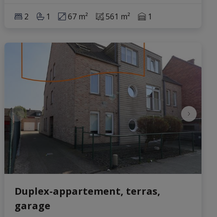
2
1
67 m²
561 m²
1
Duplex-appartement, terras,
garage