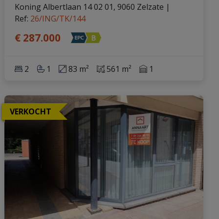
Koning Albertlaan 14 02 01, 9060 Zelzate
|
Ref
: 
26/ING/TK/144
€ 287.000
2
1
83 m²
561 m²
1
VERKOCHT