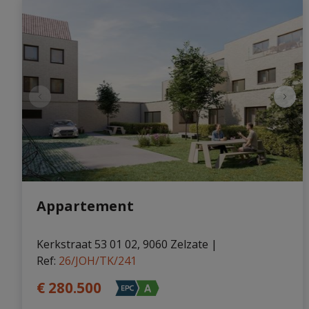
Eigenaarslogin
Nieuws
Gratis
Zoekopdracht
schatting
Appartement
Kerkstraat 53 01 02, 9060 Zelzate
|
Ref
: 
26/JOH/TK/241
€ 280.500