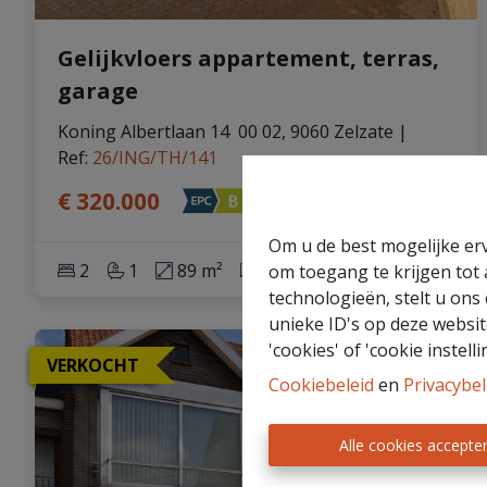
Gelijkvloers appartement, terras,
garage
Koning Albertlaan 14  00 02, 9060 Zelzate
|
Ref
: 
26/ING/TH/141
€ 320.000
Om u de best mogelijke erv
2
1
89 m²
561 m²
1
om toegang te krijgen tot
technologieën, stelt u ons
unieke ID's op deze websit
'cookies' of 'cookie instelli
VERKOCHT
Cookiebeleid
en
Privacybel
Alle cookies accepte