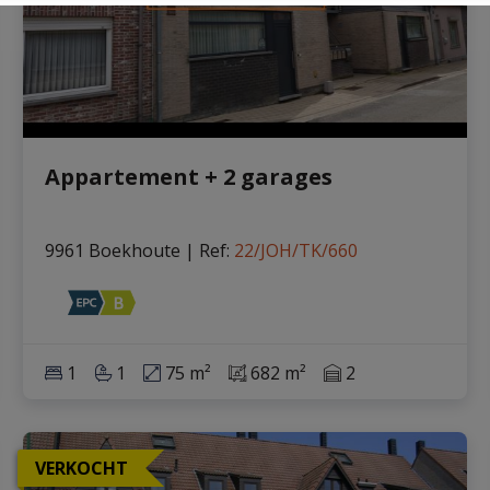
Appartement + 2 garages
9961 Boekhoute
|
Ref
: 
22/JOH/TK/660
1
1
75 m²
682 m²
2
VERKOCHT