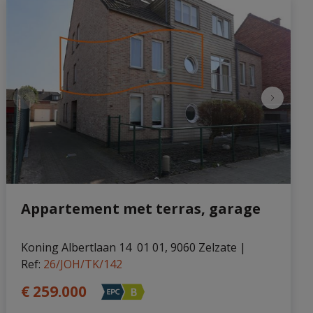
Appartement met terras, garage
Koning Albertlaan 14  01 01, 9060 Zelzate
|
Ref
: 
26/JOH/TK/142
€ 259.000