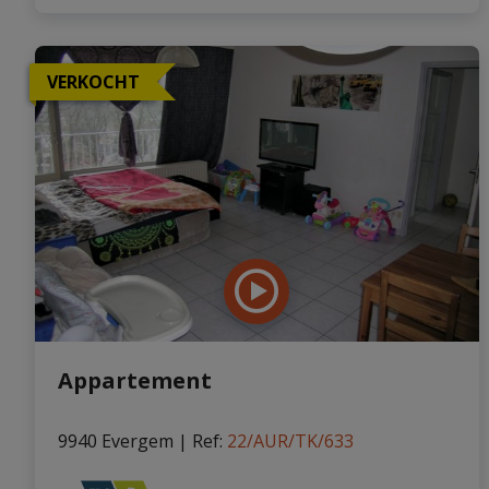
VERKOCHT
Appartement
9940 Evergem
|
Ref
: 
22/AUR/TK/633