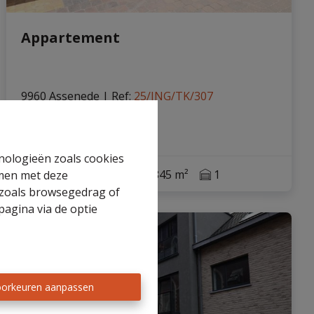
Appartement
9960 Assenede
|
Ref
: 
25/ING/TK/307
hnologieën zoals cookies
1
1
70 m²
845 m²
1
mmen met deze
s zoals browsegedrag of
pagina via de optie
VERKOCHT
orkeuren aanpassen