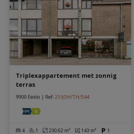
Triplexappartement met zonnig
terras
9900 Eeklo
|
Ref
: 
21/JOH/TH/544
4
1
230.62 m²
143 m²
1