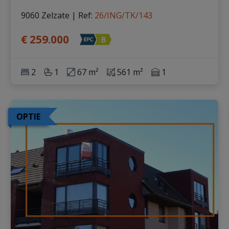
9060 Zelzate
|
Ref
: 
26/ING/TK/143
€ 259.000
2
1
67 m²
561 m²
1
OPTIE