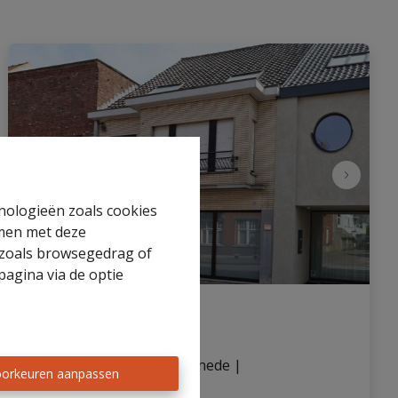
hnologieën zoals cookies
mmen met deze
s zoals browsegedrag of
pagina via de optie
Appartement
Hoogstraat 48, 9960 Assenede
|
orkeuren aanpassen
Ref
: 
24/ING/TK/246-2