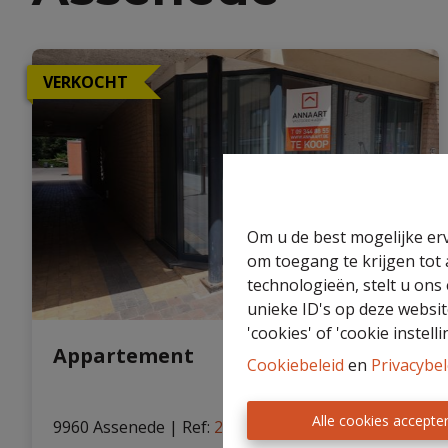
VERKOCHT
Eigenaarslogin
Nieuws
Gratis
Zoekopdracht
schatting
Om u de best mogelijke erv
om toegang te krijgen tot
technologieën, stelt u ons
unieke ID's op deze websit
'cookies' of 'cookie instelli
Appartement
Cookiebeleid
en
Privacybel
Alle cookies accepte
9960 Assenede
|
Ref
: 
25/ING/TK/307