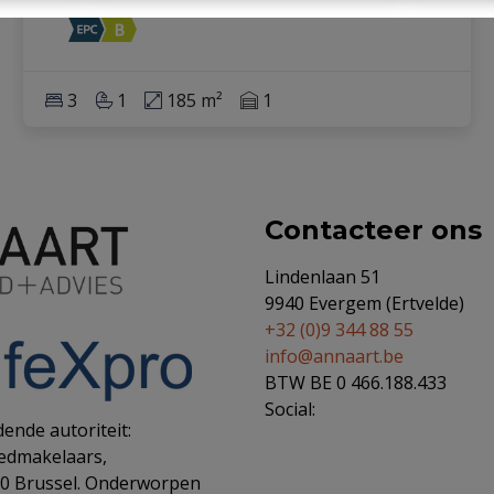
3
1
185 m²
1
Contacteer ons
Lindenlaan 51
9940 Evergem (Ertvelde)
+32 (0)9 344 88 55
info@annaart.be
BTW BE 0 466.188.433
Social:
ende autoriteit:
oedmakelaars,
00 Brussel. Onderworpen