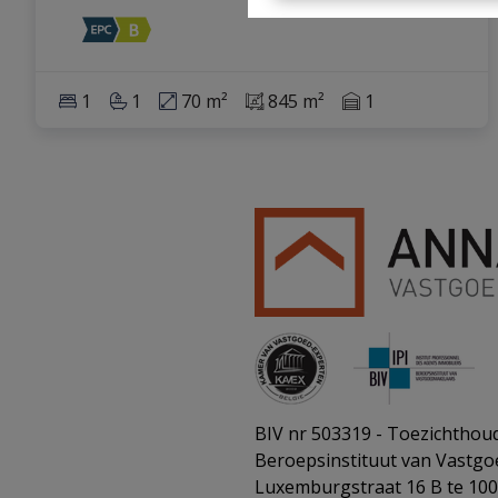
1
1
70 m²
845 m²
1
BIV nr 503319 - Toezichthoud
Beroepsinstituut van Vastg
Luxemburgstraat 16 B te 10