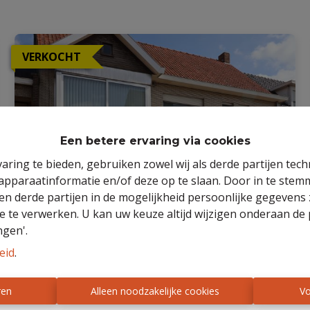
VERKOCHT
Een betere ervaring via cookies
aring te bieden, gebruiken zowel wij als derde partijen tec
 apparaatinformatie en/of deze op te slaan. Door in te ste
 en derde partijen in de mogelijkheid persoonlijke gegeven
e te verwerken. U kan uw keuze altijd wijzigen onderaan de 
ngen'.
Duplex-appartement + zonnig
eid
.
terras
ren
Alleen noodzakelijke cookies
Vo
9960 Assenede
|
Ref
: 
24/JOH/TK/341