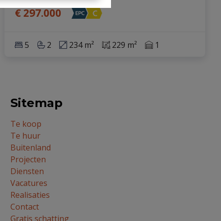
€ 297.000
5
2
234 m²
229 m²
1
Sitemap
Te koop
Te huur
Buitenland
Projecten
Diensten
Vacatures
Realisaties
Contact
Gratis schatting