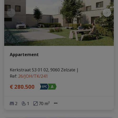
Appartement
Kerkstraat 53 01 02, 9060 Zelzate
|
Ref
: 
26/JOH/TK/241
€ 280.500
2
1
70 m²