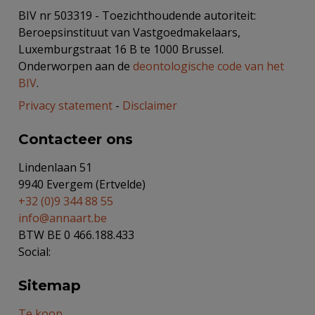
BIV nr 503319 - Toezichthoudende autoriteit:
Beroepsinstituut van Vastgoedmakelaars,
Luxemburgstraat 16 B te 1000 Brussel.
Onderworpen aan de
deontologische code van het
BIV
.
Privacy statement
-
Disclaimer
Contacteer ons
Lindenlaan 51
9940 Evergem (Ertvelde)
+32 (0)9 344 88 55
info@annaart.be
BTW BE 0 466.188.433
Social:
Sitemap
Te koop