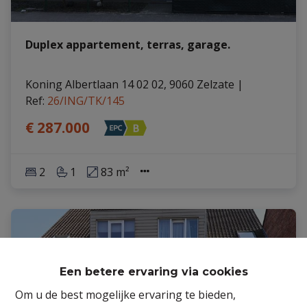
Duplex appartement, terras, garage.
Koning Albertlaan 14 02 02, 9060 Zelzate
|
Ref
: 
26/ING/TK/145
€ 287.000
2
1
83 m²
Een betere ervaring via cookies
Om u de best mogelijke ervaring te bieden,