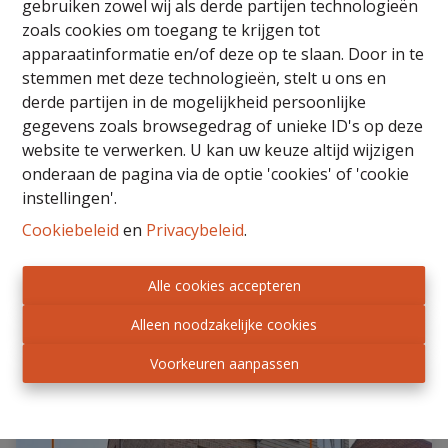
gebruiken zowel wij als derde partijen technologieën
zoals cookies om toegang te krijgen tot
apparaatinformatie en/of deze op te slaan. Door in te
stemmen met deze technologieën, stelt u ons en
derde partijen in de mogelijkheid persoonlijke
gegevens zoals browsegedrag of unieke ID's op deze
website te verwerken. U kan uw keuze altijd wijzigen
Appartement met terras, garage
onderaan de pagina via de optie 'cookies' of 'cookie
instellingen'.
9060 Zelzate
|
Ref
: 
26/ING/TK/143
Cookiebeleid
en
Privacybeleid
.
€ 259.000
Alle cookies accepteren
Alleen noodzakelijke cookies
2
1
67 m²
Voorkeuren aanpassen