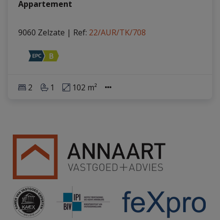
Appartement
9060 Zelzate
|
Ref
: 
22/AUR/TK/708
2
1
102 m²