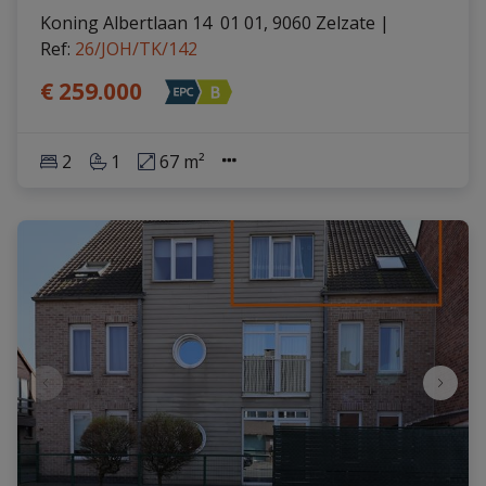
Koning Albertlaan 14  01 01, 9060 Zelzate
|
Ref
: 
26/JOH/TK/142
€ 259.000
2
1
67 m²