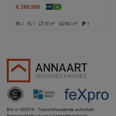
€ 280.500
2
1
70 m²
982 m²
1
BIV nr 503319 - Toezichthoudende autoriteit:
Beroepsinstituut van Vastgoedmakelaars,