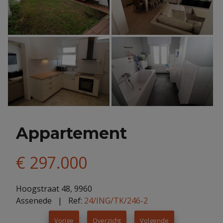
Appartement
€ 297.000
Hoogstraat 48, 9960
Assenede
| Ref:
24/ING/TK/246-2
Vorige
Overzicht
Volgende