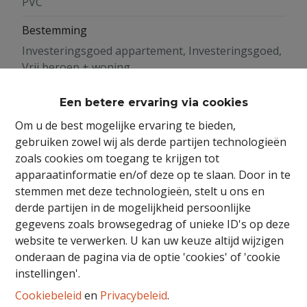
PVC
Bestemming
Investeringsgoed appartement, Investeringsgoed,
Vrij beroep + woning
Architectuur
Een betere ervaring via cookies
Traditioneel
Om u de best mogelijke ervaring te bieden,
gebruiken zowel wij als derde partijen technologieën
zoals cookies om toegang te krijgen tot
apparaatinformatie en/of deze op te slaan. Door in te
Bebouwing
stemmen met deze technologieën, stelt u ons en
Renovatiejaar
derde partijen in de mogelijkheid persoonlijke
gegevens zoals browsegedrag of unieke ID's op deze
2014
website te verwerken. U kan uw keuze altijd wijzigen
Bebouwing
onderaan de pagina via de optie 'cookies' of 'cookie
instellingen'.
Gesloten
Cookiebeleid
en
Privacybeleid
.
Bouwjaar