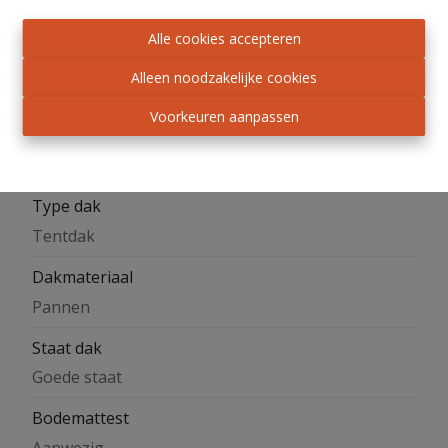
1960
Alle cookies accepteren
Staat
Alleen noodzakelijke cookies
Op te frissen
Voorkeuren aanpassen
Oriëntatie achtergevel
Zuidoost
Type dak
Tentdak
Dakmateriaal
Pannen
Staat dak
Goede staat
Bodemattest
Aanwezig