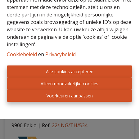
stemmen met deze technologieën, stelt u ons en
derde partijen in de mogelijkheid persoonlijke
VERKOCHT
gegevens zoals browsegedrag of unieke ID's op deze
website te verwerken. U kan uw keuze altijd wijzigen
onderaan de pagina via de optie 'cookies' of 'cookie
instellingen'.
Cookiebeleid
en
Privacybeleid
.
Alle cookies accepteren
Alleen noodzakelijke cookies
Voorkeuren aanpassen
HOB met garage en gezellige tuin.
9900 Eeklo
|
Ref
: 
22/ING/TH/534