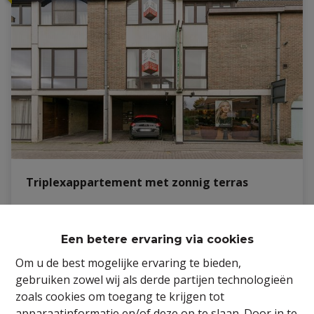
Triplexappartement met zonnig terras
9900 Eeklo
|
Ref
: 
21/JOH/TH/544
Een betere ervaring via cookies
Om u de best mogelijke ervaring te bieden,
gebruiken zowel wij als derde partijen technologieën
zoals cookies om toegang te krijgen tot
4
1
230.62 m²
apparaatinformatie en/of deze op te slaan. Door in te