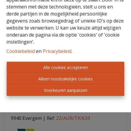
stemmen met deze technologieën, stelt u ons en
derde partijen in de mogelijkheid persoonlijke
VERKOCHT
gegevens zoals browsegedrag of unieke ID's op deze
website te verwerken. U kan uw keuze altijd wijzigen
onderaan de pagina via de optie 'cookies' of 'cookie
instellingen'.
Cookiebeleid
en
Privacybeleid
.
Alle cookies accepteren
Alleen noodzakelijke cookies
Voorkeuren aanpassen
Appartement
9940 Evergem
|
Ref
: 
22/AUR/TK/633