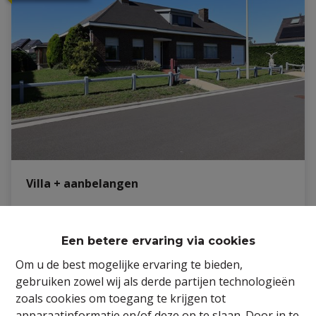
Villa + aanbelangen
9940 Evergem
|
Ref
: 
23/JOH/TK/392
Een betere ervaring via cookies
Om u de best mogelijke ervaring te bieden,
gebruiken zowel wij als derde partijen technologieën
zoals cookies om toegang te krijgen tot
3
1
125 m²
apparaatinformatie en/of deze op te slaan. Door in te