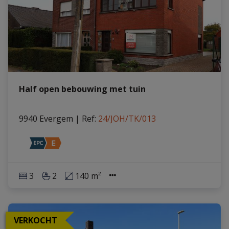
Half open bebouwing met tuin
9940 Evergem
|
Ref
: 
24/JOH/TK/013
3
2
140 m²
VERKOCHT