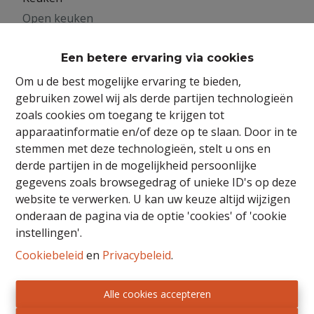
Open keuken
Commentaar
Een betere ervaring via cookies
Vrije keuze binnen budget
Om u de best mogelijke ervaring te bieden,
Beglazing
gebruiken zowel wij als derde partijen technologieën
zoals cookies om toegang te krijgen tot
Superisolerend
apparaatinformatie en/of deze op te slaan. Door in te
Raamkozijn
stemmen met deze technologieën, stelt u ons en
derde partijen in de mogelijkheid persoonlijke
PVC
gegevens zoals browsegedrag of unieke ID's op deze
website te verwerken. U kan uw keuze altijd wijzigen
onderaan de pagina via de optie 'cookies' of 'cookie
Bebouwing
instellingen'.
Cookiebeleid
en
Privacybeleid
.
Bebouwing
Niet meegedeeld
Alle cookies accepteren
Bouwjaar