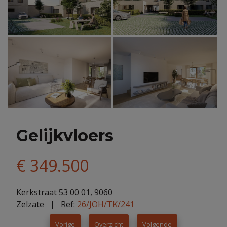
Gelijkvloers
€ 349.500
Kerkstraat 53 00 01, 9060
Zelzate
| Ref:
26/JOH/TK/241
Vorige
Overzicht
Volgende