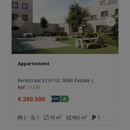
Appartement
Kerkstraat 53 01 02, 9060 Zelzate
|
Ref
: 
11376
€ 280.500
2
1
70 m²
982 m²
1