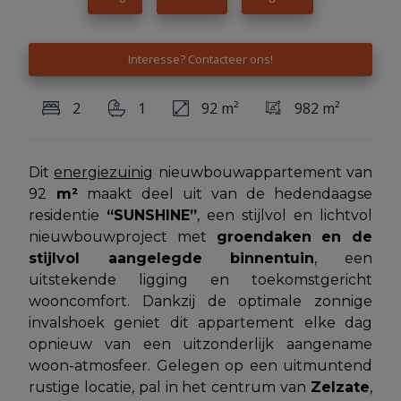
Interesse? Contacteer ons!
2
1
92 m²
982 m²
Dit
energiezuinig
nieuwbouwappartement van
92
m²
maakt deel uit van de hedendaagse
residentie
“SUNSHINE”
, een stijlvol en lichtvol
nieuwbouwproject met
groendaken en de
stijlvol aangelegde binnentuin
, een
uitstekende ligging en toekomstgericht
wooncomfort. Dankzij de optimale zonnige
invalshoek geniet dit appartement elke dag
opnieuw van een uitzonderlijk aangename
woon-atmosfeer. Gelegen op een uitmuntend
rustige locatie, pal in het centrum van
Zelzate
,