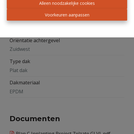
Alleen noodzakelijke cookies
2026
Voorkeuren aanpassen
Staat
Nieuwbouw
Oriëntatie achtergevel
Zuidwest
Type dak
Plat dak
Dakmateriaal
EPDM
Documenten
Plan C Inplanting Project Zelzate GLVL.pdf