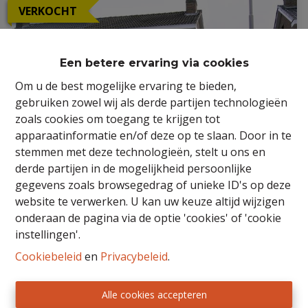
VERKOCHT
Een betere ervaring via cookies
Om u de best mogelijke ervaring te bieden,
gebruiken zowel wij als derde partijen technologieën
zoals cookies om toegang te krijgen tot
apparaatinformatie en/of deze op te slaan. Door in te
stemmen met deze technologieën, stelt u ons en
derde partijen in de mogelijkheid persoonlijke
gegevens zoals browsegedrag of unieke ID's op deze
website te verwerken. U kan uw keuze altijd wijzigen
HOB met garage en gezellige tuin.
onderaan de pagina via de optie 'cookies' of 'cookie
instellingen'.
9900 Eeklo
|
Ref
: 
22/ING/TH/534
Cookiebeleid
en
Privacybeleid
.
Alle cookies accepteren