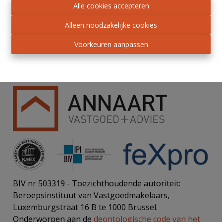
mollis. Cras eu felis et enim fermentum porta.
Alle cookies accepteren
Alleen noodzakelijke cookies
Voorkeuren aanpassen
BIV nr 503319 - Toezichthoudende autoriteit:
Beroepsinstituut van Vastgoedmakelaars,
Luxemburgstraat 16 B te 1000 Brussel.
Onderworpen aan de
deontologische code van het