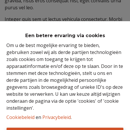
gravida, risus eros consequat nisi, eget convallis urna
purus vel leo.
Integer quis sem ut lectus vehicula consectetur. Morbi
elementum, purus eu feugiat imperdiet, odio nulla
luctus quam, quis varius augue justo ac turpis. Aliquam
Een betere ervaring via cookies
at bibendum magna. Nunc eu erat nibh. Curabitur eget
Om u de best mogelijke ervaring te bieden,
velit ullamcorper, hendrerit lorem vel, pellentesque
gebruiken zowel wij als derde partijen technologieën
neque. Praesent facilisis semper accumsan. Nam in
zoals cookies om toegang te krijgen tot
ipsum tempor, vestibulum felis ac, consequat magna.
apparaatinformatie en/of deze op te slaan. Door in te
Pellentesque habitant morbi tristique senectus et
stemmen met deze technologieën, stelt u ons en
netus et malesuada fames ac turpis egestas. Curabitur
derde partijen in de mogelijkheid persoonlijke
sapien velit, ullamcorper eu condimentum eget,
gegevens zoals browsegedrag of unieke ID's op deze
scelerisque a ex. Vestibulum ante ipsum primis in
website te verwerken. U kan uw keuze altijd wijzigen
faucibus orci luctus et ultrices posuere cubilia curae;
onderaan de pagina via de optie 'cookies' of 'cookie
Integer luctus elementum nulla et porta. Aliquam quis
instellingen'.
arcu auctor, auctor magna eget, semper risus. Donec
vel ligula quis massa molestie ullamcorper ut a quam.
Cookiebeleid
en
Privacybeleid
.
Curabitur ultrices orci porta ex maximus, a placerat mi