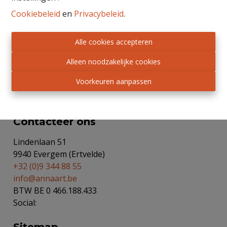
Cookiebeleid
en
Privacybeleid
.
BIV nr 503319 - Toezichthoudende autoriteit:
Alle cookies accepteren
Beroepsinstituut van Vastgoedmakelaars,
Luxemburgstraat 16 B te 1000 Brussel.
Alleen noodzakelijke cookies
Onderworpen aan de
deontologische code van het
BIV
.
Voorkeuren aanpassen
Privacy statement
-
Disclaimer
Contacteer ons
Lindenlaan 51
9940 Evergem (Ertvelde)
+32 (0)9 344 88 55
info@annaart.be
BTW BE 0 466.188.433
Social: